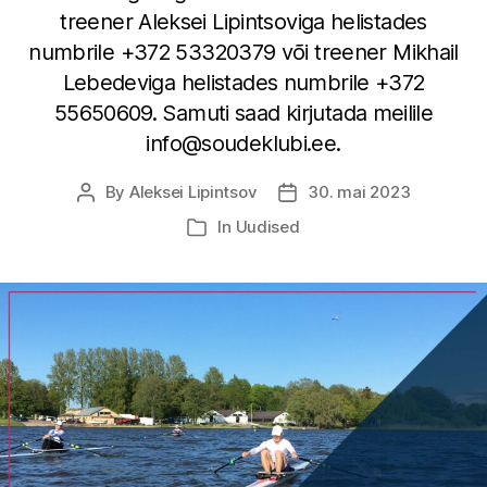
treener Aleksei Lipintsoviga helistades
numbrile +372 53320379 või treener Mikhail
Lebedeviga helistades numbrile +372
55650609. Samuti saad kirjutada meilile
info@soudeklubi.ee.
By
Aleksei Lipintsov
30. mai 2023
Post
Post
author
date
In
Uudised
Categories