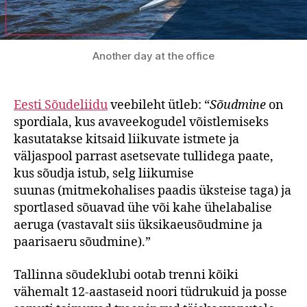
Another day at the office
Eesti Sõudeliidu
veebileht ütleb: “
Sõudmine
on
spordiala, kus avaveekogudel võistlemiseks
kasutatakse kitsaid liikuvate istmete ja
väljaspool parrast asetsevate tullidega paate,
kus sõudja istub, selg liikumise
suunas (mitmekohalises paadis üksteise taga) ja
sportlased sõuavad ühe või kahe ühelabalise
aeruga (vastavalt siis üksikaeusõudmine ja
paarisaeru sõudmine).”
Tallinna sõudeklubi ootab trenni kõiki
vähemalt 12-aastaseid noori tüdrukuid ja posse