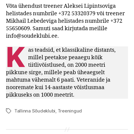
Võta ühendust treener Aleksei Lipintsoviga
helistades numbrile +372 53320379 või treener
Mikhail Lebedeviga helistades numbrile +372
55650609. Samuti saad kirjutada meilile
info@soudeklubi.ee.
K
as teadsid, et klassikaline distants,
millel peetakse peaaegu kõik
tiitlivõistlused, on 2000 meetri
pikkune sirge, millele peab üheaegselt
mahtuma vähemalt 6 paati. Veteranide ja
nooremate kui 14-aastaste võistlusmaa
pikkuseks on 1000 meetrit.
Tallinna Sõudeklubi
,
Treeningud
Tags