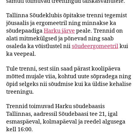
samuti toimuvad treeningud täiskasvanutele.
Tallinna Sõudeklubis õpitakse trenni tegemist
jõusaalis ja ergomeetril ning minnakse ka
sõudepaadiga
Harku järve
peale. Trennid on
alati mitmekülgsed ja põnevad ning saab
osaleda ka võistlustel nii
sõudeergomeetril
kui
ka veepeal.
Tule trenni, sest siin saad pärast koolipäeva
mõtted mujale viia, kohtud uute sõpradega ning
õpid selgeks nii sõudmise kui ka üldise kehalise
treeningu.
Trennid toimuvad Harku sõudebaasis
Tallinnas, aadressil Sõudebaasi tee 21, igal
esmaspäeval, kolmapäeval ja reedel algusega
kell 16:00.