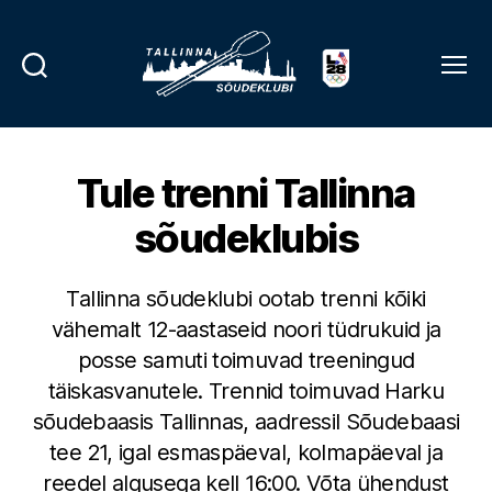
Search
Menu
Tallinna
Sõudeklubi
Tule trenni Tallinna
sõudeklubis
Tallinna sõudeklubi ootab trenni kõiki
vähemalt 12-aastaseid noori tüdrukuid ja
posse samuti toimuvad treeningud
täiskasvanutele. Trennid toimuvad Harku
sõudebaasis Tallinnas, aadressil Sõudebaasi
tee 21, igal esmaspäeval, kolmapäeval ja
reedel algusega kell 16:00. Võta ühendust